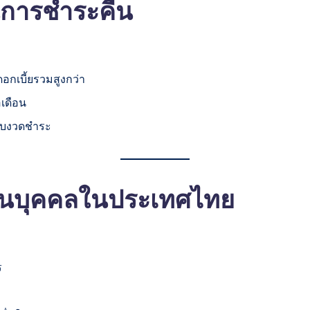
นการชำระคืน
อกเบี้ยรวมสูงกว่า
เดือน
รับงวดชำระ
่วนบุคคลในประเทศไทย
ร