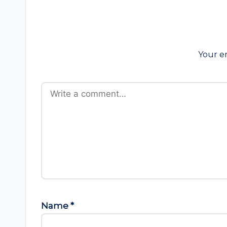
Your em
Name
*